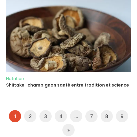
Nutrition
Shiitake : champignon santé entre tradition et science
1
2
3
4
…
7
8
9
»