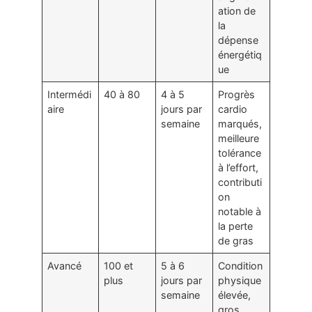
ation de
la
dépense
énergétiq
ue
Intermédi
40 à 80
4 à 5
Progrès
aire
jours par
cardio
semaine
marqués,
meilleure
tolérance
à l’effort,
contributi
on
notable à
la perte
de gras
Avancé
100 et
5 à 6
Condition
plus
jours par
physique
semaine
élevée,
gros