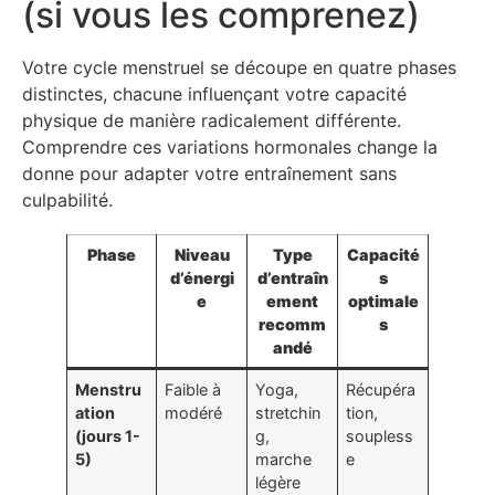
(si vous les comprenez)
Votre cycle menstruel se découpe en quatre phases
distinctes, chacune influençant votre capacité
physique de manière radicalement différente.
Comprendre ces variations hormonales change la
donne pour adapter votre entraînement sans
culpabilité.
Phase
Niveau
Type
Capacité
d’énergi
d’entraîn
s
e
ement
optimale
recomm
s
andé
Menstru
Faible à
Yoga,
Récupéra
ation
modéré
stretchin
tion,
(jours 1-
g,
soupless
5)
marche
e
légère