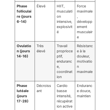
Phase
Élevé
HIIT,
Force
folliculai
musculati
maximale
re (jours
on
,
6-14)
intensive,
développ
explosivit
ement
é
musculair
e
Ovulatio
Très
Travail
Résistanc
n (jours
élevé
proprioce
e à la
14-16)
ptif,
douleur,
enduranc
motivatio
e,
n
coordinat
maximale
ion
Phase
Décroiss
Cardio
Enduranc
lutéale
ant
basse
e douce,
(jours
intensité,
maintien
17-28)
récupérat
ion active