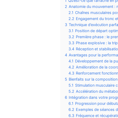
1
Qu’est-ce que l’arraché en 
2
Anatomie du mouvement : mu
2.1
Chaînes musculaires pos
2.2
Engagement du tronc et 
3
Technique d’exécution parfa
3.1
Position de départ opti
3.2
Première phase : le prem
3.3
Phase explosive : la tri
3.4
Réception et stabilisati
4
Avantages pour la performa
4.1
Développement de la pu
4.2
Amélioration de la coor
4.3
Renforcement fonctionn
5
Bienfaits sur la composition
5.1
Stimulation musculaire 
5.2
Accélération du métabo
6
Intégration dans votre pro
6.1
Progression pour début
6.2
Exemples de séances d
6.3
Fréquence et récupérat