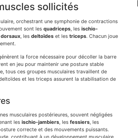
scles sollicités
culaire, orchestrant une symphonie de contractions
 mouvement sont les
quadriceps
, les
ischio-
s
dorsaux
, les
deltoïdes
et les
triceps
. Chacun joue
vement.
 génèrent la force nécessaire pour décoller la barre
trent en jeu pour maintenir une posture stable
e, tous ces groupes musculaires travaillent de
deltoïdes et les triceps assurent la stabilisation de
res
nes musculaires postérieures, souvent négligées
enant les
ischio-jambiers
, les
fessiers
, les
 posture correcte et des mouvements puissants.
litude, contribuant à un développement musculaire