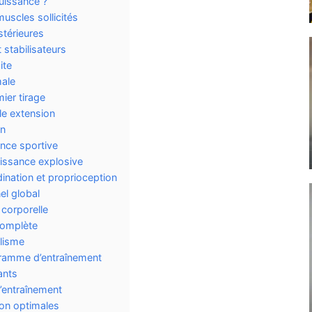
puissance ?
scles sollicités
térieures
stabilisateurs
ite
male
ier tirage
ple extension
on
nce sportive
issance explosive
dination et proprioception
el global
 corporelle
complète
lisme
gramme d’entraînement
ants
’entraînement
ion optimales