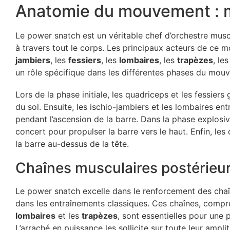
Anatomie du mouvement : mu
Le power snatch est un véritable chef d’orchestre mus
à travers tout le corps. Les principaux acteurs de ce
jambiers
, les
fessiers
, les
lombaires
, les
trapèzes
, le
un rôle spécifique dans les différentes phases du mou
Lors de la phase initiale, les quadriceps et les fessiers
du sol. Ensuite, les ischio-jambiers et les lombaires en
pendant l’ascension de la barre. Dans la phase explosiv
concert pour propulser la barre vers le haut. Enfin, les 
la barre au-dessus de la tête.
Chaînes musculaires postérieu
Le power snatch excelle dans le renforcement des chaî
dans les entraînements classiques. Ces chaînes, compr
lombaires
et les
trapèzes
, sont essentielles pour une
L’arraché en puissance les sollicite sur toute leur amp