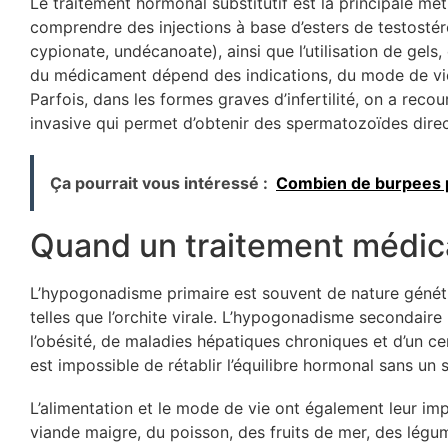
Le traitement hormonal substitutif est la principale m
comprendre des injections à base d’esters de testosté
cypionate, undécanoate), ainsi que l’utilisation de gel
du médicament dépend des indications, du mode de vie e
Parfois, dans les formes graves d’infertilité, on a rec
invasive qui permet d’obtenir des spermatozoïdes direct
Ça pourrait vous intéressé :
Combien de burpees pa
Quand un traitement médic
L’hypogonadisme primaire est souvent de nature génét
telles que l’orchite virale. L’hypogonadisme secondair
l’obésité, de maladies hépatiques chroniques et d’un ce
est impossible de rétablir l’équilibre hormonal sans u
L’alimentation et le mode de vie ont également leur i
viande maigre, du poisson, des fruits de mer, des légu