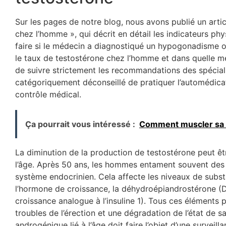
Sur les pages de notre blog, nous avons publié un articl
chez l’homme », qui décrit en détail les indicateurs p
faire si le médecin a diagnostiqué un hypogonadisme
le taux de testostérone chez l’homme et dans quelle mes
de suivre strictement les recommandations des spéciali
catégoriquement déconseillé de pratiquer l’automédic
contrôle médical.
Ça pourrait vous intéressé :
Comment muscler sa 
La diminution de la production de testostérone peut ê
l’âge. Après 50 ans, les hommes entament souvent des 
système endocrinien. Cela affecte les niveaux de subst
l’hormone de croissance, la déhydroépiandrostérone (DH
croissance analogue à l’insuline 1). Tous ces éléments p
troubles de l’érection et une dégradation de l’état de sa
androgénique lié à l’âge doit faire l’objet d’une surveill