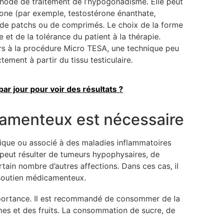
éthode de traitement de l’hypogonadisme. Elle peut
rone (par exemple, testostérone énanthate,
s, de patchs ou de comprimés. Le choix de la forme
t de la tolérance du patient à la thérapie.
ours à la procédure Micro TESA, une technique peu
ement à partir du tissu testiculaire.
r jour pour voir des résultats ?
amenteux est nécessaire
ique ou associé à des maladies inflammatoires
e peut résulter de tumeurs hypophysaires, de
rtain nombre d’autres affections. Dans ces cas, il
n soutien médicamenteux.
mportance. Il est recommandé de consommer de la
mes et des fruits. La consommation de sucre, de