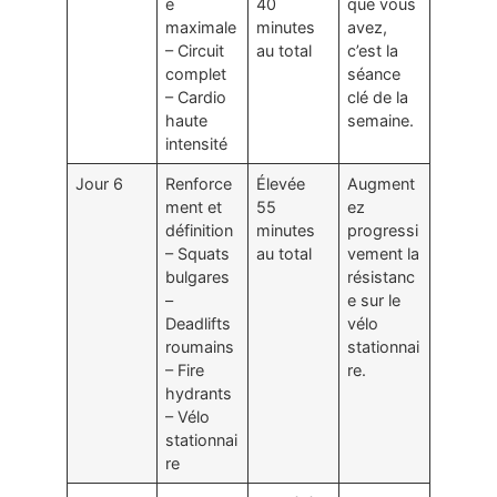
é
40
que vous
maximale
minutes
avez,
– Circuit
au total
c’est la
complet
séance
– Cardio
clé de la
haute
semaine.
intensité
Jour 6
Renforce
Élevée
Augment
ment et
55
ez
définition
minutes
progressi
– Squats
au total
vement la
bulgares
résistanc
–
e sur le
Deadlifts
vélo
roumains
stationnai
– Fire
re.
hydrants
– Vélo
stationnai
re