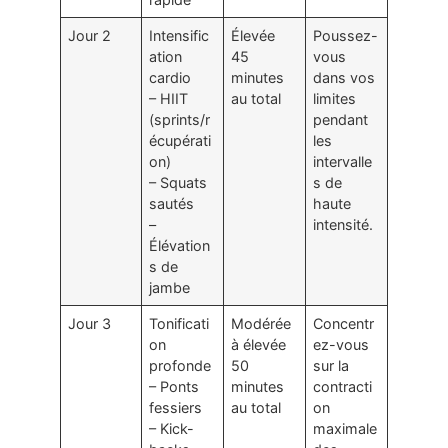
Jour 2
Intensific
Élevée
Poussez-
ation
45
vous
cardio
minutes
dans vos
– HIIT
au total
limites
(sprints/r
pendant
écupérati
les
on)
intervalle
– Squats
s de
sautés
haute
–
intensité.
Élévation
s de
jambe
Jour 3
Tonificati
Modérée
Concentr
on
à élevée
ez-vous
profonde
50
sur la
– Ponts
minutes
contracti
fessiers
au total
on
– Kick-
maximale