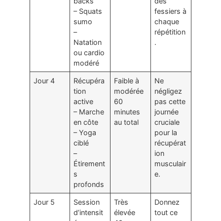
backs
des
– Squats
fessiers à
sumo
chaque
–
répétition
Natation
.
ou cardio
modéré
Jour 4
Récupéra
Faible à
Ne
tion
modérée
négligez
active
60
pas cette
– Marche
minutes
journée
en côte
au total
cruciale
– Yoga
pour la
ciblé
récupérat
–
ion
Étirement
musculair
s
e.
profonds
Jour 5
Session
Très
Donnez
d’intensit
élevée
tout ce