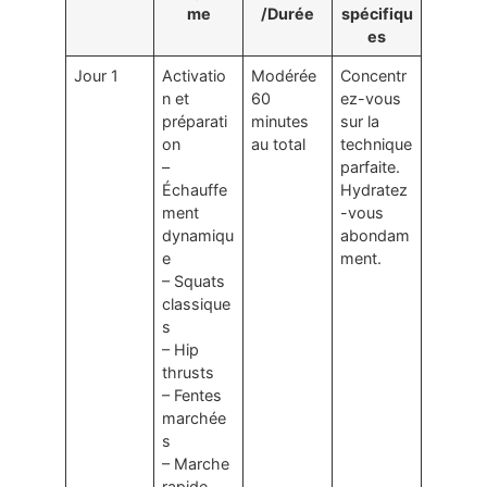
me
/Durée
spécifiqu
es
Jour 1
Activatio
Modérée
Concentr
n et
60
ez-vous
préparati
minutes
sur la
on
au total
technique
–
parfaite.
Échauffe
Hydratez
ment
-vous
dynamiqu
abondam
e
ment.
– Squats
classique
s
– Hip
thrusts
– Fentes
marchée
s
– Marche
rapide