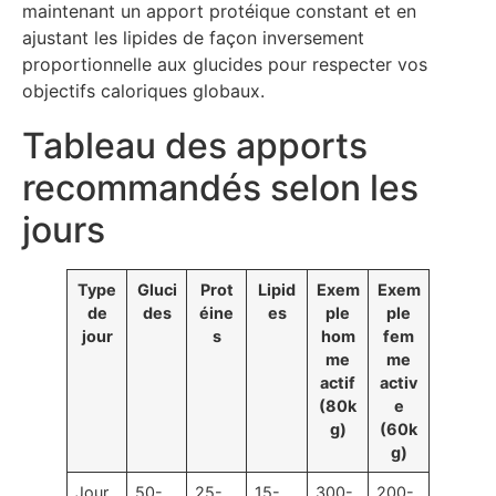
maintenant un apport protéique constant et en
ajustant les lipides de façon inversement
proportionnelle aux glucides pour respecter vos
objectifs caloriques globaux.
Tableau des apports
recommandés selon les
jours
Type
Gluci
Prot
Lipid
Exem
Exem
de
des
éine
es
ple
ple
jour
s
hom
fem
me
me
actif
activ
(80k
e
g)
(60k
g)
Jour
50-
25-
15-
300-
200-