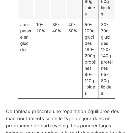
80g
60g
lipide
lipide
s
s
Jour
10-
35-
40-
50-
30-
pauvr
20%
40%
50%
100g
70g
e en
gluci
gluci
gluci
des
des
des
180-
120-
200g
140g
protéi
protéi
nes
nes
90-
65-
110g
80g
lipide
lipide
s
s
Ce tableau présente une répartition équilibrée des
macronutriments selon le type de jour dans un
programme de carb cycling. Les pourcentages
indiqués correspondent à la part des calories totales