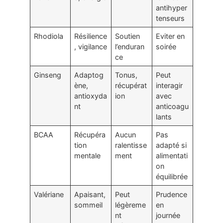
antihyper
tenseurs
Rhodiola
Résilience
Soutien
Eviter en
, vigilance
l’enduran
soirée
ce
Ginseng
Adaptog
Tonus,
Peut
ène,
récupérat
interagir
antioxyda
ion
avec
nt
anticoagu
lants
BCAA
Récupéra
Aucun
Pas
tion
ralentisse
adapté si
mentale
ment
alimentati
on
équilibrée
Valériane
Apaisant,
Peut
Prudence
sommeil
légèreme
en
nt
journée