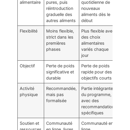
alimentaire
pures, puis
quotidienne de
réintroduction
nouveaux
graduelle des
aliments dès le
autres aliments
début
Flexibilité
Moins flexible,
Plus flexible avec
strict dans les
des choix
premières
alimentaires
phases
variés chaque
jour
Objectif
Perte de poids
Perte de poids
significative et
rapide pour des
durable
objectifs courts
Activité
Recommandée,
Partie intégrante
physique
mais pas
du programme,
formalisée
avec des
recommandations
spécifiques
Soutien et
Communauté
Communauté en
ressources
en ligne, livres,
ligne,