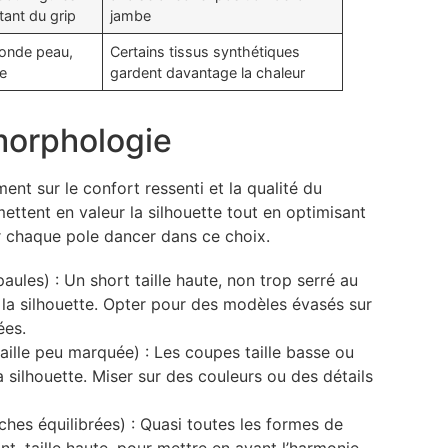
ant du grip
jambe
conde peau,
Certains tissus synthétiques
ge
gardent davantage la chaleur
 morphologie
ent sur le confort ressenti et la qualité du
ttent en valeur la silhouette tout en optimisant
 chaque pole dancer dans ce choix.
aules) : Un short taille haute, non trop serré au
e la silhouette. Opter pour des modèles évasés sur
ées.
aille peu marquée) : Les coupes taille basse ou
 silhouette. Miser sur des couleurs ou des détails
ches équilibrées) : Quasi toutes les formes de
t, taille haute, pour mettre en avant l’harmonie