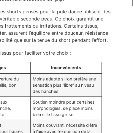
Les shorts pensés pour la pole dance utilisent des
e véritable seconde peau. Ce choix garantit une
frottements ou irritations. Certains tissus,
r, assurent l’équilibre entre douceur, résistance
abilité que sur la tenue du short pendant l’effort.
ssus pour faciliter votre choix :
ges
Inconvénients
verture du
Moins adapté si l’on préfère une
aille, bon
sensation plus “libre” au niveau
des hanches
 aux
Soutien moindre pour certaines
nche,
morphologies, se place moins
ste
bien si le tissu glisse
t
Moins couvrant, nécessite d’être
pour figures
à l’aise avec l’exposition de la