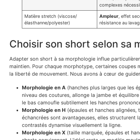
complexes nécessit
Matière stretch (viscose/
Ampleur
, effet se
élasthanne/polyester)
résistance au lava
Choisir son short selon sa
Adapter son short à sa morphologie influe particulièrem
maintien. Pour chaque morphotype, certaines coupes me
la liberté de mouvement. Nous avons à cœur de guider
Morphologie en A
(hanches plus larges que les ép
niveau des coutures, allonge la jambe et équilibr
le bas camoufle subtilement les hanches prononc
Morphologie en H
(épaules et hanches alignées, t
échancrées sont avantageuses, elles structurent la
contrastés dynamise visuellement la ligne.
Morphologie en X
(taille marquée, épaules et han
shorts conviennent. L’idéal reste un modèle moulan