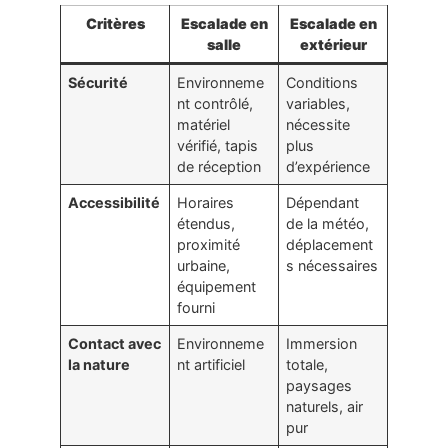
Critères
Escalade en
Escalade en
salle
extérieur
Sécurité
Environneme
Conditions
nt contrôlé,
variables,
matériel
nécessite
vérifié, tapis
plus
de réception
d’expérience
Accessibilité
Horaires
Dépendant
étendus,
de la météo,
proximité
déplacement
urbaine,
s nécessaires
équipement
fourni
Contact avec
Environneme
Immersion
la nature
nt artificiel
totale,
paysages
naturels, air
pur