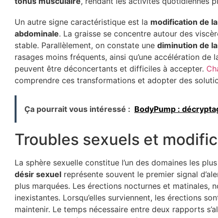
tonus musculaire
, rendant les activités quotidiennes plu
Un autre signe caractéristique est la
modification de la
abdominale
. La graisse se concentre autour des viscèr
stable. Parallèlement, on constate une
diminution de la
rasages moins fréquents, ainsi qu’une accélération de
peuvent être déconcertants et difficiles à accepter.
Ch
comprendre ces transformations et adopter des soluti
Ça pourrait vous intéressé :
BodyPump : décryptage
Troubles sexuels et modifica
La sphère sexuelle constitue l’un des domaines les plu
désir sexuel
représente souvent le premier signal d’ale
plus marquées. Les érections nocturnes et matinales, 
inexistantes. Lorsqu’elles surviennent, les érections sont
maintenir. Le temps nécessaire entre deux rapports s’a