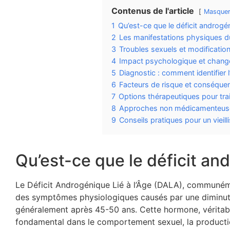
Contenus de l'article
Masque
1
Qu’est-ce que le déficit androgéni
2
Les manifestations physiques d
3
Troubles sexuels et modification
4
Impact psychologique et chan
5
Diagnostic : comment identifie
6
Facteurs de risque et conséquen
7
Options thérapeutiques pour trait
8
Approches non médicamenteuses
9
Conseils pratiques pour un vieil
Qu’est-ce que le déficit and
Le Déficit Androgénique Lié à l’Âge (DALA), communém
des symptômes physiologiques causés par une diminuti
généralement après 45-50 ans. Cette hormone, véritable 
fondamental dans le comportement sexuel, la production