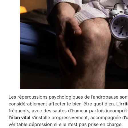
Les répercussions psychologiques de l’andropause sont
considérablement affecter le bien-être quotidien. L’
irri
fréquents, avec des sautes d’humeur parfois incompréh
l’élan vital
s’installe progressivement, accompagnée d’
véritable dépression si elle n’est pas prise en charge.