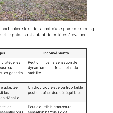
articulière lors de l’achat d’une paire de running.
lité et le poids sont autant de critères à évaluer
ges
Inconvénients
 protège les
Peut diminuer la sensation de
pour les
dynamisme, parfois moins de
t les gabarits
stabilité
re adaptée
Un drop trop élevé ou trop faible
it les
peut entraîner des déséquilibres
on d’Achille
mite les
Peut alourdir la chaussure,
 essentiel pour
sensation parfois rigide